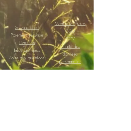
Mentions légales
Service client
CGU
Paiement sécurisé
CGV
Livraison
Charte des
Infos pratiques
données
Foire aux questions
personnelles
Praticienne agréée par la fédération française de
massages-bien-être (FFMBE) de 2016 à 2024