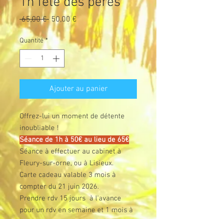
1h fête des pères
Prix
Prix
 65,00 € 
50,00 €
original
promotionnel
Quantité
*
Ajouter au panier
Offrez-lui un moment de détente
inoubliable !
Séance de 1h à 50€ au lieu de 65€
Séance à effectuer au cabinet à
Fleury-sur-orne, ou à Lisieux.
Carte cadeau valable 3 mois à
compter du 21 juin 2026.
Prendre rdv 15 jours à l'avance
pour un rdv en semaine et 1 mois à