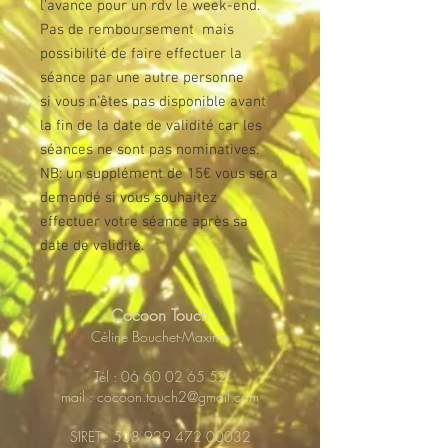
l'avance pour un rdv le week-end.
Pas de remboursement mais
possibilité de faire effectuer la
séance par une autre personne
si vous n'êtes pas disponible avant
la fin de la date de validité car les
séances ne sont pas nominatives.
NB: un supplément de 15€ vous sera
demandé si vous souhaitez
effectuer votre séance après sa
date de validité.
Cocoon Touch
Céline Bouchet-Maxime
Tél :
06 60 02 65 52
mail :
cocoon.touch2@gmail.com
SIRET :
538 929 472 00032