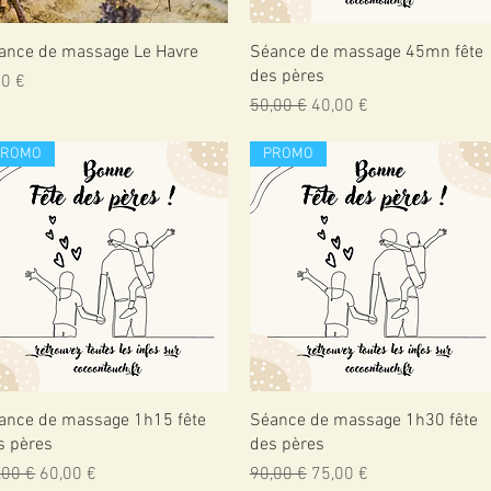
Aperçu rapide
Aperçu rapide
ance de massage Le Havre
Séance de massage 45mn fête
des pères
x
00 €
Prix original
Prix promotionnel
50,00 €
40,00 €
PROMO
PROMO
Aperçu rapide
Aperçu rapide
ance de massage 1h15 fête
Séance de massage 1h30 fête
s pères
des pères
x original
Prix promotionnel
Prix original
Prix promotionnel
,00 €
60,00 €
90,00 €
75,00 €