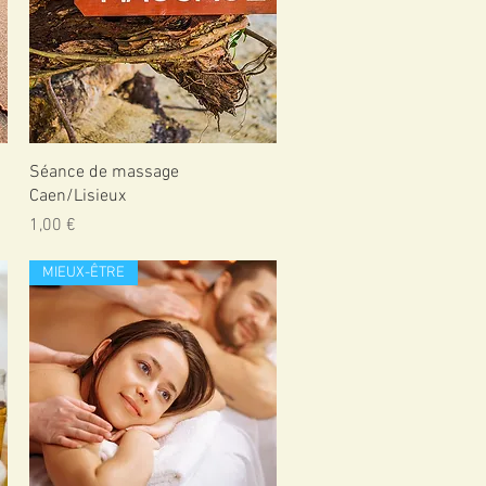
Aperçu rapide
Séance de massage
Caen/Lisieux
Prix
1,00 €
MIEUX-ÊTRE