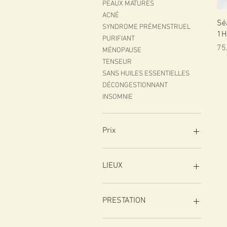
PEAUX MATURES
ACNÉ
Sé
SYNDROME PRÉMENSTRUEL
1H
PURIFIANT
Pri
75
MÉNOPAUSE
TENSEUR
SANS HUILES ESSENTIELLES
DÉCONGESTIONNANT
INSOMNIE
Prix
1 €
250 €
LIEUX
Caen
Le Havre
PRESTATION
Lisieux
1H00