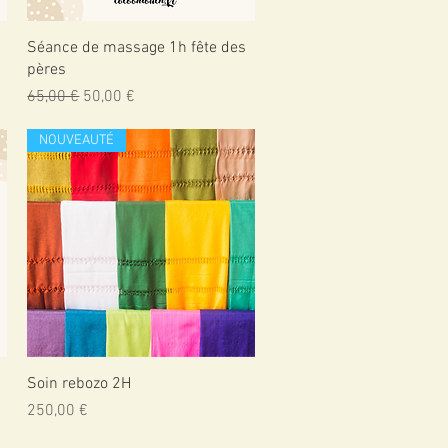
Aperçu rapide
Séance de massage 1h fête des
pères
Prix original
Prix promotionnel
65,00 €
50,00 €
NOUVEAUTÉ
Aperçu rapide
Soin rebozo 2H
Prix
250,00 €