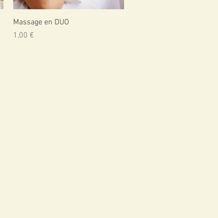
Aperçu rapide
Massage en DUO
Prix
1,00 €