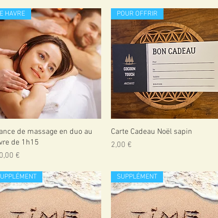
E HAVRE
POUR OFFRIR
Aperçu rapide
Aperçu rapide
ance de massage en duo au
Carte Cadeau Noël sapin
vre de 1h15
Prix
2,00 €
x
0,00 €
SUPPLÉMENT
SUPPLÉMENT