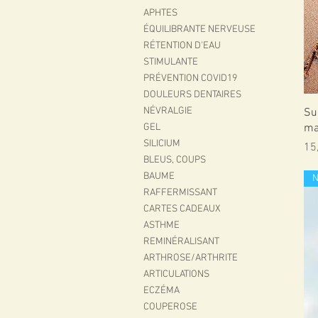
APHTES
ÉQUILIBRANTE NERVEUSE
RÉTENTION D'EAU
STIMULANTE
PRÉVENTION COVID19
DOULEURS DENTAIRES
NÉVRALGIE
Su
ma
GEL
SILICIUM
Pri
15
BLEUS, COUPS
BAUME
RAFFERMISSANT
CARTES CADEAUX
ASTHME
REMINÉRALISANT
ARTHROSE/ARTHRITE
ARTICULATIONS
ECZÉMA
COUPEROSE