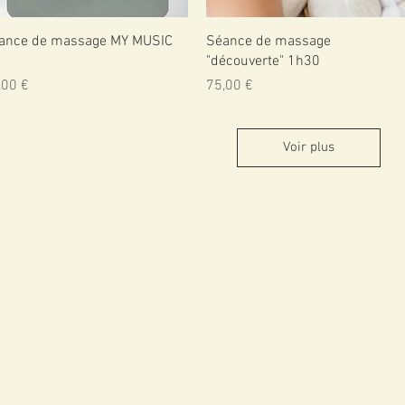
Aperçu rapide
Aperçu rapide
ance de massage MY MUSIC
Séance de massage
"découverte" 1h30
x
Prix
,00 €
75,00 €
Voir plus