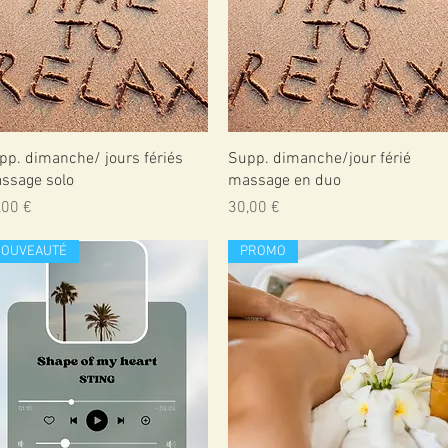
Aperçu rapide
Aperçu rapide
pp. dimanche/ jours fériés
Supp. dimanche/jour férié
ssage solo
massage en duo
x
Prix
,00 €
30,00 €
NOUVEAUTÉ
PROMO