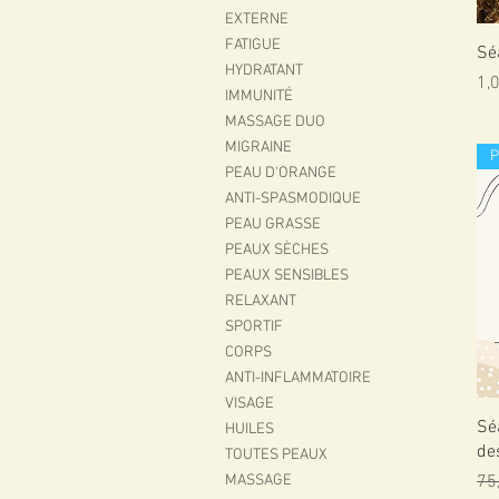
EXTERNE
FATIGUE
Sé
HYDRATANT
Pri
1,
IMMUNITÉ
MASSAGE DUO
MIGRAINE
PEAU D'ORANGE
ANTI-SPASMODIQUE
PEAU GRASSE
PEAUX SÈCHES
PEAUX SENSIBLES
RELAXANT
SPORTIF
CORPS
ANTI-INFLAMMATOIRE
VISAGE
Sé
HUILES
de
TOUTES PEAUX
Pri
75
MASSAGE