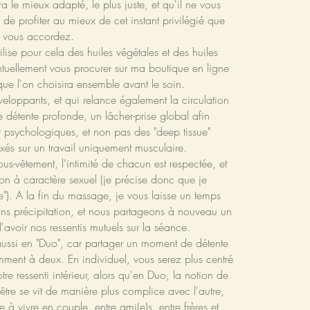
 le mieux adapté, le plus juste, et qu'il ne vous
in de profiter au mieux de cet instant privilégié que
 vous accordez.
tilise pour cela des huiles végétales et des huiles
ntuellement vous procurer sur ma boutique en ligne
que l'on choisira ensemble avant le soin.
eloppants, et qui relance également la circulation
e détente profonde, un lâcher-prise global afin
t psychologiques, et non pas des "deep tissue"
xés sur un travail uniquement musculaire.
us-vêtement, l'intimité de chacun est respectée, et
on à caractère sexuel (je précise donc que je
e"). A la fin du massage, je vous laisse un temps
sans précipitation, et nous partageons à nouveau un
'avoir nos ressentis mutuels sur la séance.
 aussi en "Duo", car partager un moment de détente
remment à deux. En individuel, vous serez plus centré
tre ressenti intérieur, alors qu'en Duo, la notion de
-être se vit de manière plus complice avec l'autre,
 à vivre en couple, entre ami(e)s, entre frères et