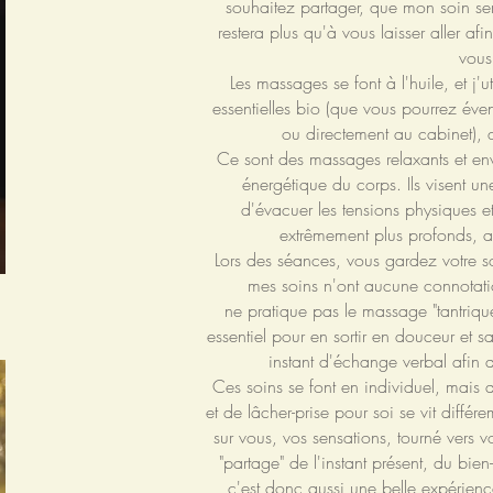
souhaitez partager, que mon soin sera
restera plus qu'à vous laisser aller af
vous
Les massages se font à l'huile, et j'u
essentielles bio (que vous pourrez éve
ou directement au cabinet), 
Ce sont des massages relaxants et env
énergétique du corps. Ils visent un
d'évacuer les tensions physiques e
extrêmement plus profonds, a
Lors des séances, vous gardez votre so
mes soins n'ont aucune connotati
ne pratique pas le massage "tantriqu
essentiel pour en sortir en douceur et 
instant d'échange verbal afin d
Ces soins se font en individuel, mais
et de lâcher-prise pour soi se vit diffé
sur vous, vos sensations, tourné vers vo
"partage" de l'instant présent, du bien
c'est donc aussi une belle expérience