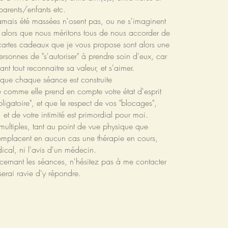
parents/enfants etc.
jamais été massées n'osent pas, ou ne s'imaginent
, alors que nous méritons tous de nous accorder de
s cartes cadeaux que je vous propose sont alors une
ersonnes de "s'autoriser" à prendre soin d'eux, car
ant tout reconnaitre sa valeur, et s'aimer.
t que chaque séance est construite
e comme elle prend en compte votre état d'esprit
obligatoire", et que le respect de vos "blocages",
et de votre intimité est primordial pour moi.
multiples, tant au point de vue physique que
remplacent en aucun cas une thérapie en cours,
ical, ni l'avis d'un médecin.
cernant les séances, n'hésitez pas à me contacter
serai ravie d'y répondre.