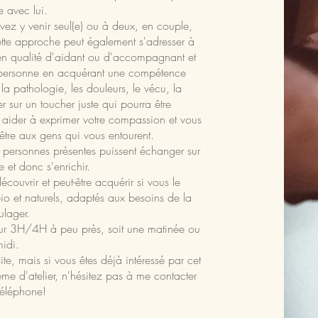
se avec lui.
ouvez y venir seul(e) ou à deux, en couple,
ette approche peut également s'adresser à
en qualité d'aidant ou d'accompagnant et
e personne en acquérant une compétence
a pathologie, les douleurs, le vécu, la
er sur un toucher juste qui pourra être
s aider à exprimer votre compassion et vous
tre aux gens qui vous entourent.
s personnes présentes puissent échanger sur
e et donc s'enrichir.
couvrir et peut-être acquérir si vous le
io et naturels, adaptés aux besoins de la
ulager.
a sur 3H/4H à peu près, soit une matinée ou
idi.
ite, mais si vous êtes déjà intéressé par cet
me d'atelier, n'hésitez pas à me contacter
téléphone!