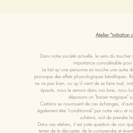
Atelier "initiation
Dans notre société actuelle, le sens du toucher s'
importance considérable pour 
Le fait qu’une personne en touche une autre de
provoque des effets physiologiques bénéfiques. R
ne va pas bien, ou qu'il vient de se faire mal, in
épaule, nous le serrons dans nos bras, nous lu
déposons un "baiser magique" su
Certains se nourrissent de ces échanges, d'autre
également être "conditionné" par notre vécu et no
schéma, soit de prendre la
Dans ces ateliers, il est juste question de voir q
tenter de le décrypter, de le comprendre et éven