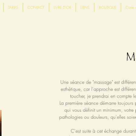
TARIFS
CONTACT
LIVRE D'OR
LIENS
BOUTIQUE
Carte 
M
Une séance de "massage" est différen
esthétique, car l'approche est différen
toucher, je prendrai en compte le
La première séance démarre toujours p
qui vous définit un minimum, votre 
pathologies ou douleurs, qu'elles soien
C'est suite à cet échange duran