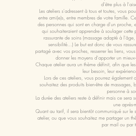
d'être plus à l'ai
Les ateliers s'adressent à tous et toutes, vous p
entre ami(e)s, entre membres de votre famille. C
des personnes qui sont en charge d'un proche, 
qui souhaiteraient apprendre à soulager cett
rassurante de soins (massage adapté à l'âge, l
sensibilité...) Le but est donc de vous rassur
partagé avec vos proches, resserrer les liens, vou
donner les moyens d'apporter un mieux-ê
Chaque atelier aura un thème définit, afin que le
leur besoin, leur expérienc
Lors de ces ateliers, vous pourrez également dé
souhaitez des produits bien-être de massages, b
personne à so
La durée des ateliers reste à définir mais ce ser
une après-m
Quant au tarif, il sera bientôt communiqué sur le s
atelier, ou que vous souhaitez me partager un thè
par mail ou par 