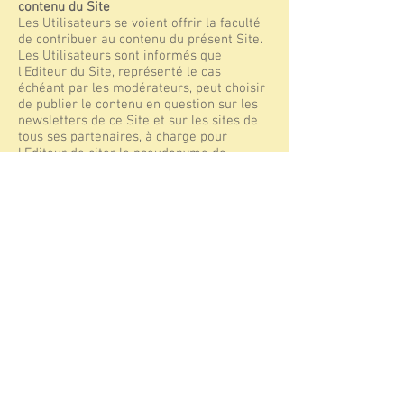
contenu du Site
Les Utilisateurs se voient offrir la faculté
de contribuer au contenu du présent Site.
Les Utilisateurs sont informés que
l'Editeur du Site, représenté le cas
échéant par les modérateurs, peut choisir
de publier le contenu en question sur les
newsletters de ce Site et sur les sites de
tous ses partenaires, à charge pour
l'Editeur de citer le pseudonyme de
l'auteur de la contribution.
L’auteur renonce donc à ses droits sur le
contenu des contributions, au profit de
l'Editeur du Site, pour toute diffusion ou
utilisation, même commerciale, sur le
support internet, ceci, bien évidemment,
toujours dans le respect de la paternité de
l’auteur.
Article 10 - Notifications et réclamations
Toute notification ou avis concernant les
présentes CGU, les mentions légales ou la
charte de données personnelles doit être
faite par écrit et envoyée par courrier
recommandé ou certifié, ou par mail à