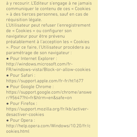
à y recourir. L'Editeur s'engage à ne jamais
communiquer le contenu de ces « Cookies
» à des tierces personnes, sauf en cas de
réquisition légale.
L'Utilisateur peut refuser l'enregistrement
de « Cookies » ou configurer son
navigateur pour être prévenu
préalablement à l'acception les « Cookies
». Pour ce faire, l'Utilisateur procédera au
paramétrage de son navigateur :
● Pour Internet Explorer :
http://windows.microsoft.com/fr-
FR/windows-vista/Block-or-allow-cookies
● Pour Safari :
https://support.apple.com/fr-fr/ht1677
● Pour Google Chrome :
https://support.google.com/chrome/answe
r/95647?hl=fr&hlrm=en&safe=on
● Pour Firefox :
https://support.mozilla.org/fr/kb/activer-
desactiver-cookies
● Pour Opera :
http://help.opera.com/Windows/10.20/fr/c
ookies.html