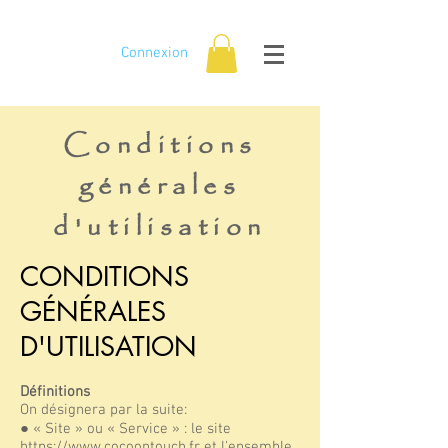
Connexion
Conditions
générales
d'utilisation
CONDITIONS
GÉNÉRALES
D'UTILISATION
Définitions
On désignera par la suite:
● « Site » ou « Service » : le site
https://www.cocoontouch.fr
et l'ensemble