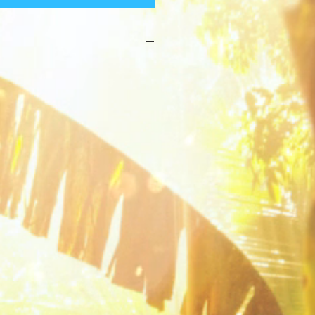
., HELIANTHUS ANNUUS SEED OIL,
CAPRIC GLYCERIDES, CETEARYL
 OLIVATE, ARACHIDYL ALCOHOL,
IOL, HARPAGOPHYTUM PROCUMBENS
CA MONTANA FLOWER EXTRACT,
EHENYL ALCOHOL, CAESALPINIA
AN GUM, ARACHIDYL GLUCOSIDE,
IUM SORBATE, CETEARYL ALCOHOL.