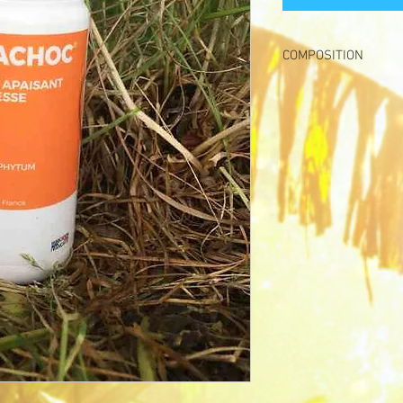
COMPOSITION
AQUA, ALCOHOL DENAT
CAMPHOR, CAPRYLIC/
GLUCOSIDE, SORBITAN
MENTHOL, SILANETR
ROOT EXTRACT, ARNI
SODIUM BENZOATE, B
SPINOSA GUM, XANTH
TOCOPHEROL, POTASS