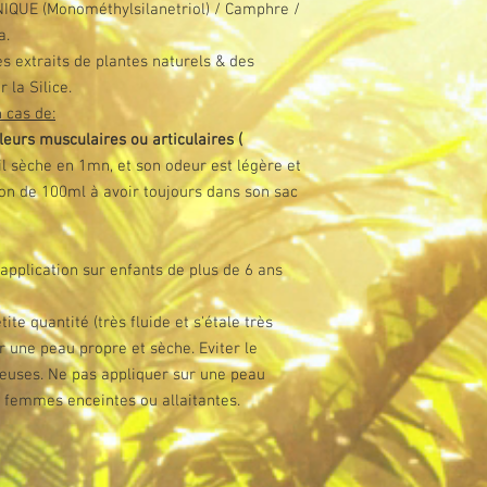
QUE (Monométhylsilanetriol) / Camphre /
a.
ces extraits de plantes naturels & des
 la Silice.
 cas de:
leurs musculaires ou articulaires (
il sèche en 1mn, et son odeur est légère et
acon de 100ml à avoir toujours dans son sac
application sur enfants de plus de 6 ans
ite quantité (très fluide et s'étale très
r une peau propre et sèche. Eviter le
ueuses. Ne pas appliquer sur une peau
ux femmes enceintes ou allaitantes.