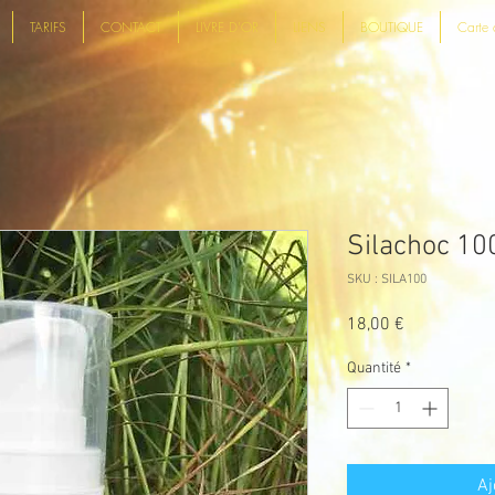
TARIFS
CONTACT
LIVRE D'OR
LIENS
BOUTIQUE
Carte 
Silachoc 10
SKU : SILA100
Prix
18,00 €
Quantité
*
Aj