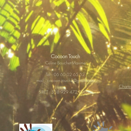
Cocoon Touch
Céline Bouchet-Maxime
Tél : 06 60 02 65 52
mail :
cocoon.touch2@gmail.com
Charte
SIRET : 538 929 472 00032