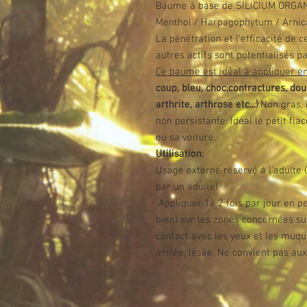
Baume à base de SILICIUM ORGANI
Menthol / Harpagophytum / Arnic
La pénétration et l'efficacité de 
autres actifs sont potentialisés par
Ce baume est idéal à appliquer en
coup, bleu, choc,contractures, dou
arthrite, arthrose etc...)
.Non gras, 
non persistante. Idéal le petit fl
ou sa voiture.
Utilisation:
Usage externe réservé à l'adulte (
par un adulte)
Appliquer 1à 2 fois par jour en pet
bien) sur les zones concernées su
contact avec les yeux et les muq
irritée, lésée. Ne convient pas a