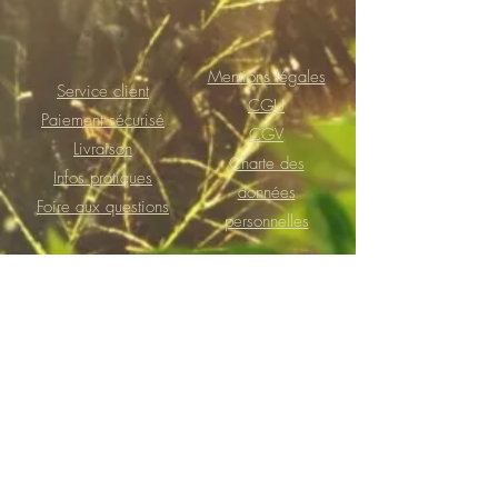
Mentions légales
Service client
CGU
Paiement sécurisé
CGV
Livraison
Charte des
Infos pratiques
données
Foire aux questions
personnelles
Praticienne agréée par la fédération française de
massages-bien-être (FFMBE) de 2016 à 2024