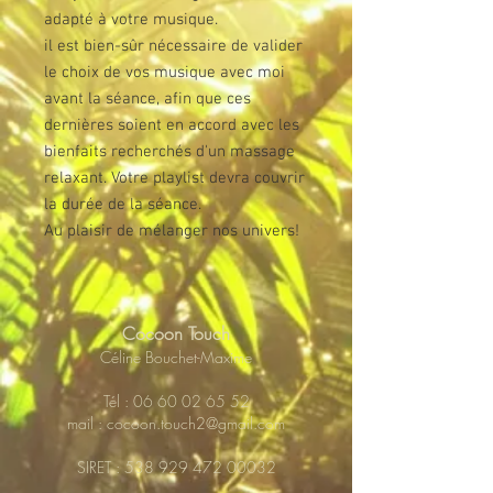
adapté à votre musique.
il est bien-sûr nécessaire de valider
le choix de vos musique avec moi
avant la séance, afin que ces
dernières soient en accord avec les
bienfaits recherchés d'un massage
relaxant. Votre playlist devra couvrir
la durée de la séance.
Au plaisir de mélanger nos univers!
Cocoon Touch
Céline Bouchet-Maxime
Tél :
06 60 02 65 52
mail :
cocoon.touch2@gmail.com
SIRET :
538 929 472 00032